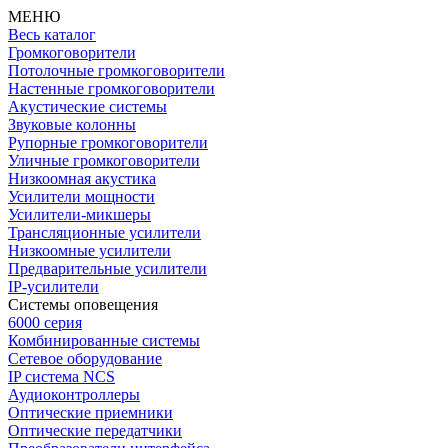
МЕНЮ
Весь каталог
Громкоговорители
Потолочные громкоговорители
Настенные громкоговорители
Акустические системы
Звуковые колонны
Рупорные громкоговорители
Уличные громкоговорители
Низкоомная акустика
Усилители мощности
Усилители-микшеры
Трансляционные усилители
Низкоомные усилители
Предварительные усилители
IP-усилители
Системы оповещения
6000 серия
Комбинированные системы
Сетевое оборудование
IP система NCS
Аудиоконтроллеры
Оптические приемники
Оптические передатчики