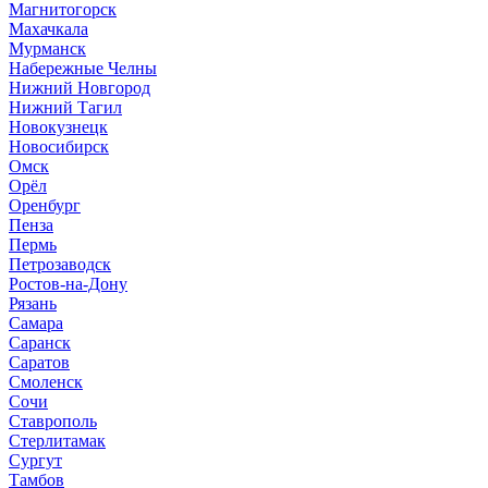
Магнитогорск
Махачкала
Мурманск
Набережные Челны
Нижний Новгород
Нижний Тагил
Новокузнецк
Новосибирск
Омск
Орёл
Оренбург
Пенза
Пермь
Петрозаводск
Ростов-на-Дону
Рязань
Самара
Саранск
Саратов
Смоленск
Сочи
Ставрополь
Стерлитамак
Сургут
Тамбов