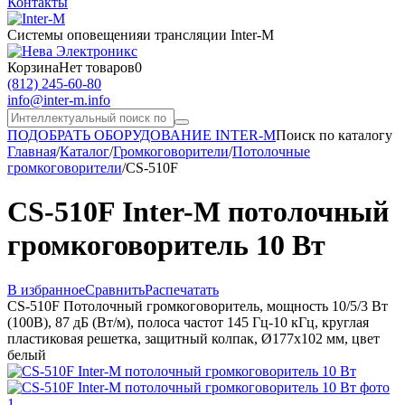
Контакты
Системы оповещения
и трансляции Inter-M
Корзина
Нет товаров
0
(812) 245-60-80
info@inter-m.info
ПОДОБРАТЬ ОБОРУДОВАНИЕ INTER-M
Поиск по каталогу
Главная
/
Каталог
/
Громкоговорители
/
Потолочные
громкоговорители
/
CS-510F
CS-510F Inter-M потолочный
громкоговоритель 10 Вт
В избранное
Сравнить
Распечатать
CS-510F Потолочный громкоговоритель, мощность 10/5/3 Вт
(100В), 87 дБ (Вт/м), полоса частот 145 Гц-10 кГц, круглая
пластиковая решетка, защитный колпак, Ø177х102 мм, цвет
белый