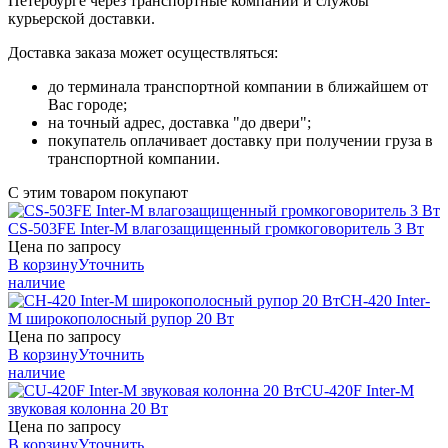
Петербурге через транспортные компании и службы
курьерской доставки.
Доставка заказа может осуществляться:
до терминала транспортной компании в ближайшем от
Вас городе;
на точный адрес, доставка "до двери";
покупатель оплачивает доставку при получении груза в
транспортной компании.
С этим товаром покупают
CS-503FE
Inter-M
влагозащищенный громкоговоритель 3 Вт
Цена по запросу
В корзину
Уточнить
наличие
CH-420
Inter-
M
широкополосный рупор 20 Вт
Цена по запросу
В корзину
Уточнить
наличие
CU-420F
Inter-M
звуковая колонна 20 Вт
Цена по запросу
В корзину
Уточнить