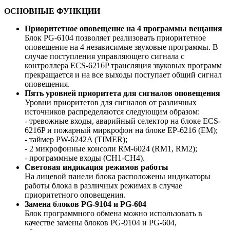
ОСНОВНЫЕ ФУНКЦИИ
Приоритетное оповещение на 4 программы вещания
Блок PG-6104 позволяет реализовать приоритетное
оповещение на 4 независимые звуковые программы. В
случае поступления управляющего сигнала с
контроллера ЕCS-6216P трансляция звуковых программ
прекращается и на все выходы поступает общий сигнал
оповещения.
Пять уровней приоритета для сигналов оповещения
Уровни приоритетов для сигналов от различных
источников распределяются следующим образом:
- тревожные входы, аварийный селектор на блоке ECS-
6216P и пожарный миркрофон на блоке EP-6216 (EM);
- таймер PW-6242A (TIMER);
- 2 микрофонные консоли RM-6024 (RM1, RM2);
- программные входы (CH1-CH4).
Световая индикация режимов работы
На лицевой панели блока расположены индикаторы
работы блока в различных режимах в случае
приоритетного оповещения.
Замена блоков PG-9104 и PG-604
Блок программного обмена можно использовать в
качестве замены блоков PG-9104 и PG-604,