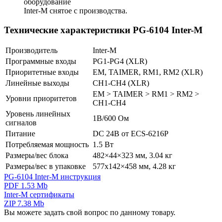
оборудование
Inter-M снятое с производства.
Технические характеристики PG-6104 Inter-M
Производитель
Inter-M
Программные входы
PG1-PG4 (XLR)
Приоритетные входы
EM, TAIMER, RM1, RM2 (XLR)
Линейные выходы
CH1-CH4 (XLR)
EM > TAIMER > RM1 > RM2 >
Уровни приоритетов
CH1-CH4
Уровень линейных
1В/600 Ом
сигналов
Питание
DC 24В от ECS-6216P
Потребляемая мощность
1.5 Вт
Размеры/вес блока
482×44×323 мм, 3.04 кг
Размеры/вес в упаковке
577х142×458 мм, 4.28 кг
PG-6104 Inter-M инструкция
PDF 1.53 Mb
Inter-M сертификаты
ZIP 7.38 Mb
Вы можете задать свой вопрос по данному товару.