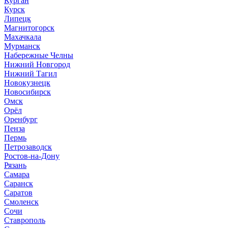
Курган
Курск
Липецк
Магнитогорск
Махачкала
Мурманск
Набережные Челны
Нижний Новгород
Нижний Тагил
Новокузнецк
Новосибирск
Омск
Орёл
Оренбург
Пенза
Пермь
Петрозаводск
Ростов-на-Дону
Рязань
Самара
Саранск
Саратов
Смоленск
Сочи
Ставрополь