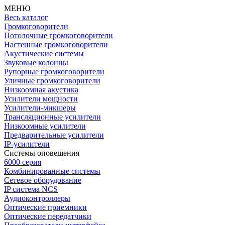
МЕНЮ
Весь каталог
Громкоговорители
Потолочные громкоговорители
Настенные громкоговорители
Акустические системы
Звуковые колонны
Рупорные громкоговорители
Уличные громкоговорители
Низкоомная акустика
Усилители мощности
Усилители-микшеры
Трансляционные усилители
Низкоомные усилители
Предварительные усилители
IP-усилители
Системы оповещения
6000 серия
Комбинированные системы
Сетевое оборудование
IP система NCS
Аудиоконтроллеры
Оптические приемники
Оптические передатчики