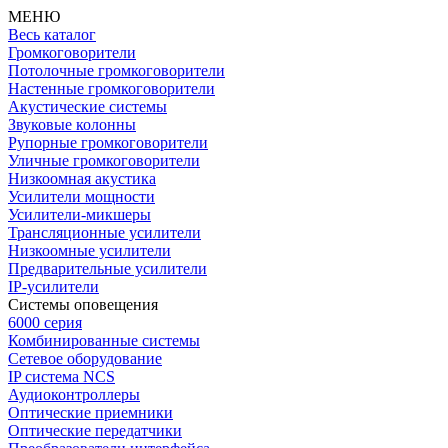
МЕНЮ
Весь каталог
Громкоговорители
Потолочные громкоговорители
Настенные громкоговорители
Акустические системы
Звуковые колонны
Рупорные громкоговорители
Уличные громкоговорители
Низкоомная акустика
Усилители мощности
Усилители-микшеры
Трансляционные усилители
Низкоомные усилители
Предварительные усилители
IP-усилители
Системы оповещения
6000 серия
Комбинированные системы
Сетевое оборудование
IP система NCS
Аудиоконтроллеры
Оптические приемники
Оптические передатчики