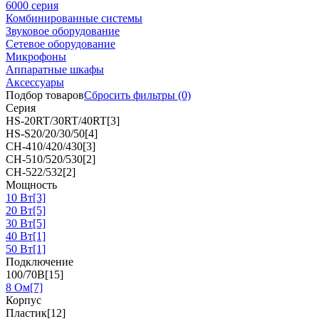
6000 серия
Комбинированные системы
Звуковое оборудование
Сетевое оборудование
Микрофоны
Аппаратные шкафы
Аксессуары
Подбор товаров
Сбросить
фильтры
(0)
Серия
HS-20RT/30RT/40RT
[3]
HS-S20/20/30/50
[4]
CH-410/420/430
[3]
CH-510/520/530
[2]
CH-522/532
[2]
Мощность
10 Вт
[3]
20 Вт
[5]
30 Вт
[5]
40 Вт
[1]
50 Вт
[1]
Подключение
100/70В
[15]
8 Ом
[7]
Корпус
Пластик
[12]