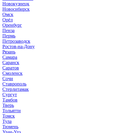
Новокузнецк
Новосибирск
Омск
Орёл
Оренбург
Пенза
Пермь
Петрозаводск
Ростов-на-Дону
Рязань
Самара
Саранск
Саратов
Смоленск
Сочи
Ставрополь
Стерлитамак
Сургут
Тамбов
Тверь
Тольятти
Томск
Тула
Тюмень
Улан-Удэ