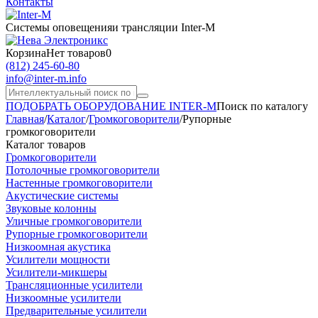
Контакты
Системы оповещения
и трансляции Inter-M
Корзина
Нет товаров
0
(812) 245-60-80
info@inter-m.info
ПОДОБРАТЬ ОБОРУДОВАНИЕ INTER-M
Поиск по каталогу
Главная
/
Каталог
/
Громкоговорители
/
Рупорные
громкоговорители
Каталог товаров
Громкоговорители
Потолочные громкоговорители
Настенные громкоговорители
Акустические системы
Звуковые колонны
Уличные громкоговорители
Рупорные громкоговорители
Низкоомная акустика
Усилители мощности
Усилители-микшеры
Трансляционные усилители
Низкоомные усилители
Предварительные усилители