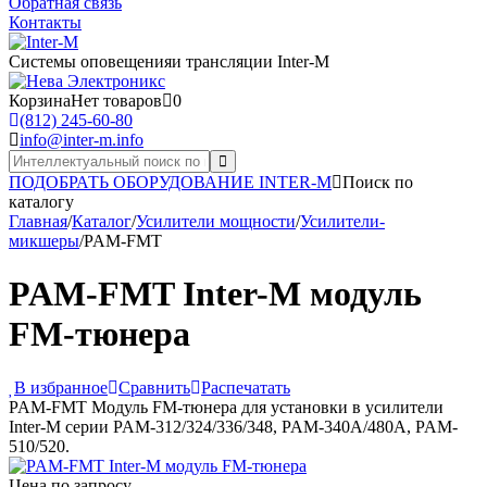
Обратная связь
Контакты
Системы оповещения
и трансляции Inter-M
Корзина
Нет товаров
0
(812) 245-60-80
info@inter-m.info
ПОДОБРАТЬ ОБОРУДОВАНИЕ INTER-M
Поиск по
каталогу
Главная
/
Каталог
/
Усилители мощности
/
Усилители-
микшеры
/
PAM-FMT
PAM-FMT Inter-M модуль
FM-тюнера
В избранное
Сравнить
Распечатать
PAM-FMT Модуль FM-тюнера для установки в усилители
Inter-M серии PAM-312/324/336/348, PAM-340A/480A, PAM-
510/520.
Цена по запросу