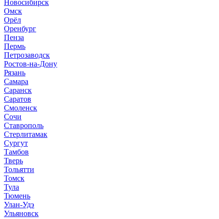
Новосибирск
Омск
Орёл
Оренбург
Пенза
Пермь
Петрозаводск
Ростов-на-Дону
Рязань
Самара
Саранск
Саратов
Смоленск
Сочи
Ставрополь
Стерлитамак
Сургут
Тамбов
Тверь
Тольятти
Томск
Тула
Тюмень
Улан-Удэ
Ульяновск