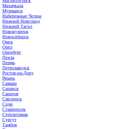
Магнитогорск
Махачкала
Мурманск
Набережные Челны
Нижний Новгород
Нижний Тагил
Новокузнецк
Новосибирск
Омск
Орёл
Оренбург
Пенза
Пермь
Петрозаводск
Ростов-на-Дону
Рязань
Самара
Саранск
Саратов
Смоленск
Сочи
Ставрополь
Стерлитамак
Сургут
Тамбов