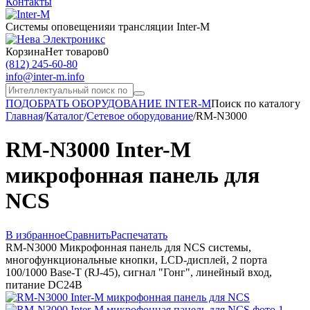
Контакты
Системы оповещения
и трансляции Inter-M
Корзина
Нет товаров
0
(812) 245-60-80
info@inter-m.info
ПОДОБРАТЬ ОБОРУДОВАНИЕ INTER-M
Поиск по каталогу
Главная
/
Каталог
/
Сетевое оборудование
/
RM-N3000
RM-N3000 Inter-M
микрофонная панель для
NCS
В избранное
Сравнить
Распечатать
RM-N3000 Микрофонная панель для NCS системы,
многофункциональные кнопки, LCD-дисплей, 2 порта
100/1000 Base-T (RJ-45), сигнал "Гонг", линейный вход,
питание DC24В