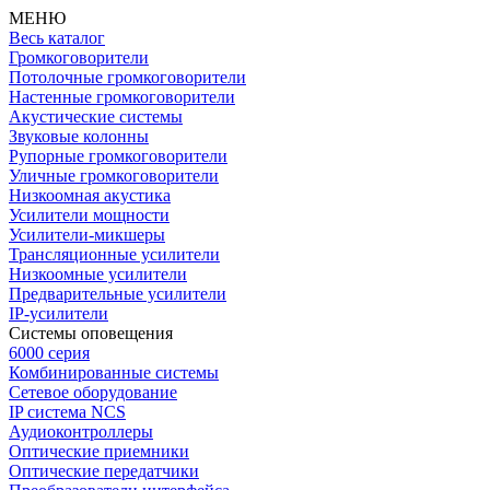
МЕНЮ
Весь каталог
Громкоговорители
Потолочные громкоговорители
Настенные громкоговорители
Акустические системы
Звуковые колонны
Рупорные громкоговорители
Уличные громкоговорители
Низкоомная акустика
Усилители мощности
Усилители-микшеры
Трансляционные усилители
Низкоомные усилители
Предварительные усилители
IP-усилители
Системы оповещения
6000 серия
Комбинированные системы
Сетевое оборудование
IP система NCS
Аудиоконтроллеры
Оптические приемники
Оптические передатчики