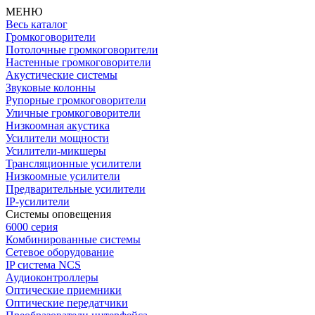
МЕНЮ
Весь каталог
Громкоговорители
Потолочные громкоговорители
Настенные громкоговорители
Акустические системы
Звуковые колонны
Рупорные громкоговорители
Уличные громкоговорители
Низкоомная акустика
Усилители мощности
Усилители-микшеры
Трансляционные усилители
Низкоомные усилители
Предварительные усилители
IP-усилители
Системы оповещения
6000 серия
Комбинированные системы
Сетевое оборудование
IP система NCS
Аудиоконтроллеры
Оптические приемники
Оптические передатчики