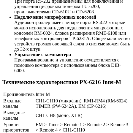
Три порта RS-232 предназначены для подключения и
управления цифровым тюнером TU-6200,
проигрывателями CD-610U и CD-6208.
Подключение микрофонных консолей
Аудиоконтроллер имеет четыре порта RS-422 которые
можно использовать для подключения микрофонных
консолей RM-6024, блоков расширения RME-6108 или
телефонных контроллеров TP-6231A. Общее количество
устройств громкоговорящей связи в системе может быть
до 32-х штук.
Управление с компьютера
Программирование и управление осуществляется с
помощью компьютера с использованием блока DIB-
6000.
Технические характеристики PX-6216 Inter-M
Производитель
Inter-M
Входные
CH1-CH10 (микр/лин), RM1-RM4 (RM-6024),
каналы
TIMER (PW-6242A), EM (EP-6216)
Выходные
CH1-CH8 (моно, XLR)
каналы
Уровни
EM > Timer > Remote 1 > Remote 2 > Remote 3
приоритетов
> Remote 4 > CH1-CH10