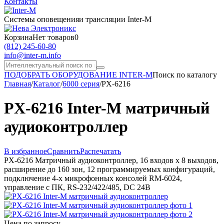
Контакты
Системы оповещения
и трансляции Inter-M
Корзина
Нет товаров
0
(812) 245-60-80
info@inter-m.info
ПОДОБРАТЬ ОБОРУДОВАНИЕ INTER-M
Поиск по каталогу
Главная
/
Каталог
/
6000 серия
/
PX-6216
PX-6216 Inter-M матричный
аудиоконтроллер
В избранное
Сравнить
Распечатать
PX-6216 Матричный аудиоконтроллер, 16 входов х 8 выходов,
расширение до 160 зон, 12 программируемых конфигураций,
подключение 4-х микрофонных консолей RM-6024,
управление с ПК, RS-232/422/485, DC 24В
Цена по запросу