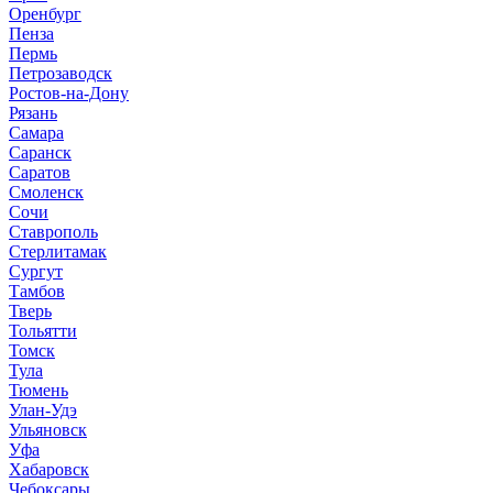
Оренбург
Пенза
Пермь
Петрозаводск
Ростов-на-Дону
Рязань
Самара
Саранск
Саратов
Смоленск
Сочи
Ставрополь
Стерлитамак
Сургут
Тамбов
Тверь
Тольятти
Томск
Тула
Тюмень
Улан-Удэ
Ульяновск
Уфа
Хабаровск
Чебоксары