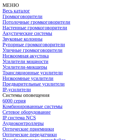
МЕНЮ
Весь каталог
Громкоговорители
Потолочные громкоговорители
Настенные громкоговорители
Акустические системы
Звуковые колонны
Рупорные громкоговорители
Уличные громкоговорители
Низкоомная акустика
Усилители мощности
Усилители-микшеры
Трансляционные усилители
Низкоомные усилители
Предварительные усилители
IP-усилители
Системы оповещения
6000 серия
Комбинированные системы
Сетевое оборудование
IP система NCS
Аудиоконтроллеры
Оптические приемники
Оптические передатчики