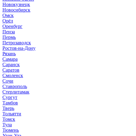
Новокузнецк
Новосибирск
Омск
Орёл
Оренбург
Пенза
Пермь
Петрозаводск
Ростов-на-Дону
Рязань
Самара
Саранск
Саратов
Смоленск
Сочи
Ставрополь
Стерлитамак
Сургут
Тамбов
Тверь
Тольятти
Томск
Тула
Тюмень
Улан-Удэ