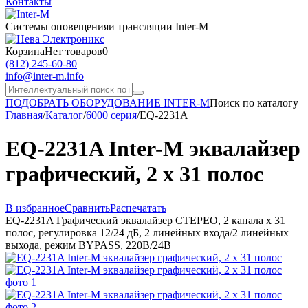
Контакты
Системы оповещения
и трансляции Inter-M
Корзина
Нет товаров
0
(812) 245-60-80
info@inter-m.info
ПОДОБРАТЬ ОБОРУДОВАНИЕ INTER-M
Поиск по каталогу
Главная
/
Каталог
/
6000 серия
/
EQ-2231A
EQ-2231A Inter-M эквалайзер
графический, 2 х 31 полос
В избранное
Сравнить
Распечатать
EQ-2231A Графический эквалайзер СТЕРЕО, 2 канала х 31
полос, регулировка 12/24 дБ, 2 линейных входа/2 линейных
выхода, режим BYPASS, 220В/24В