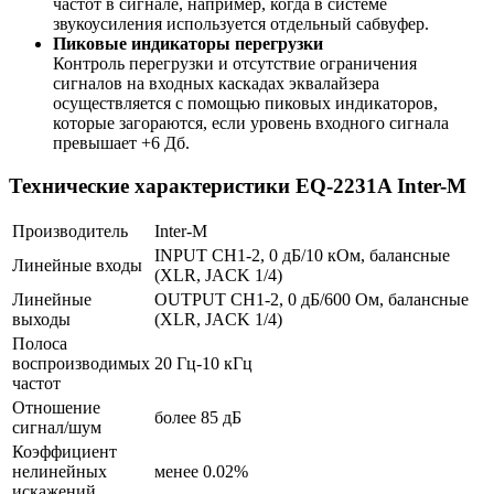
частот в сигнале, например, когда в системе
звукоусиления используется отдельный сабвуфер.
Пиковые индикаторы перегрузки
Контроль перегрузки и отсутствие ограничения
сигналов на входных каскадах эквалайзера
осуществляется с помощью пиковых индикаторов,
которые загораются, если уровень входного сигнала
превышает +6 Дб.
Технические характеристики EQ-2231A Inter-M
Производитель
Inter-M
INPUT CH1-2, 0 дБ/10 кОм, балансные
Линейные входы
(XLR, JACK 1/4)
Линейные
OUTPUT CH1-2, 0 дБ/600 Ом, балансные
выходы
(XLR, JACK 1/4)
Полоса
воспроизводимых
20 Гц-10 кГц
частот
Отношение
более 85 дБ
сигнал/шум
Коэффициент
нелинейных
менее 0.02%
искажений