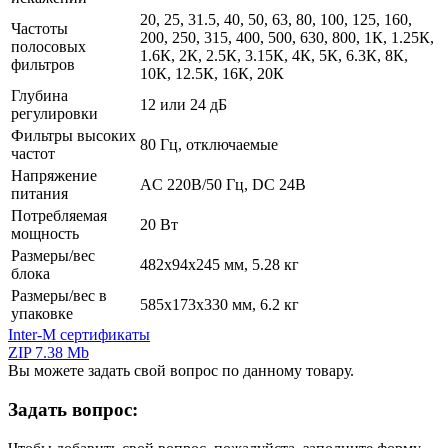
20, 25, 31.5, 40, 50, 63, 80, 100, 125, 160,
Частоты
200, 250, 315, 400, 500, 630, 800, 1К, 1.25К,
полосовых
1.6К, 2К, 2.5К, 3.15К, 4К, 5К, 6.3К, 8К,
фильтров
10К, 12.5К, 16К, 20К
Глубина
12 или 24 дБ
регулировки
Фильтры высоких
80 Гц, отключаемые
частот
Напряжение
AC 220В/50 Гц, DC 24В
питания
Потребляемая
20 Вт
мощность
Размеры/вес
482х94х245 мм, 5.28 кг
блока
Размеры/вес в
585х173х330 мм, 6.2 кг
упаковке
Inter-M сертификаты
ZIP 7.38 Mb
Вы можете задать свой вопрос по данному товару.
Задать вопрос: