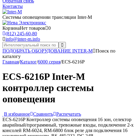
Обратная связь
Контакты
Системы оповещения
и трансляции Inter-M
Корзина
Нет товаров
0
(812) 245-60-80
info@inter-m.info
ПОДОБРАТЬ ОБОРУДОВАНИЕ INTER-M
Поиск по
каталогу
Главная
/
Каталог
/
6000 серия
/
ECS-6216P
ECS-6216P Inter-M
контроллер системы
оповещения
В избранное
Сравнить
Распечатать
ECS-6216P Контроллер системы оповещения 16 зон, селектор
аварийный/программный, тревожные входы, подключение 2-х
консолей RM-6024, RM-6800 блок реле для подключения 16
усилителей мощности, RS-485/232, DC 24В