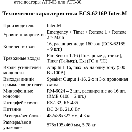
аттенюаторы ATT-03 или ATT-30.
Технические характеристики ECS-6216P Inter-M
Производитель
Inter-M
Emergency > Timer > Remote 1 > Remote
Уровни приоритетов
2 > Main
16, расширение до 160 зон (ECS-6216S
Количество зон
– 9 шт.)
Fire Sensor 1-16 (Пожарные датчики),
Тревожные входы
Timer (Таймер), Ext (ГО и ЧС)
Входы усилителей
Amp In 1-16, max 5А на одну зону (500
мощности
Вт/100В)
Выходы линий
Speaker Output 1-16, 2-х и 3-х проводная
громкоговорителей
схема
Микрофонные
RM-6024 – 2 шт., расширение до 16 шт.
консоли
(RME-6108 – 2 шт.)
Интерфейс связи
RS-232, RS-485
Питание
DC 24В, 21.6 Вт
Размеры/вес блока
482х88х322 мм, 4.3 кг
Размеры/вес в
575х195х460 мм, 5.78 кг
упаковке