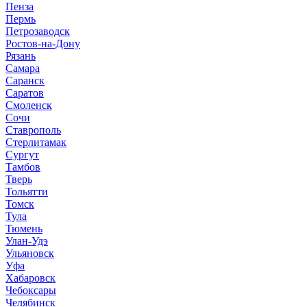
Пенза
Пермь
Петрозаводск
Ростов-на-Дону
Рязань
Самара
Саранск
Саратов
Смоленск
Сочи
Ставрополь
Стерлитамак
Сургут
Тамбов
Тверь
Тольятти
Томск
Тула
Тюмень
Улан-Удэ
Ульяновск
Уфа
Хабаровск
Чебоксары
Челябинск