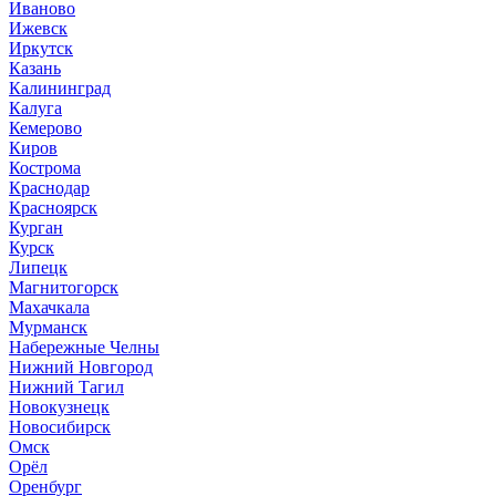
Иваново
Ижевск
Иркутск
Казань
Калининград
Калуга
Кемерово
Киров
Кострома
Краснодар
Красноярск
Курган
Курск
Липецк
Магнитогорск
Махачкала
Мурманск
Набережные Челны
Нижний Новгород
Нижний Тагил
Новокузнецк
Новосибирск
Омск
Орёл
Оренбург