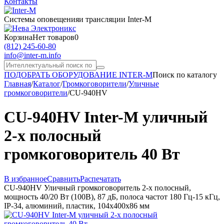
Контакты
Системы оповещения
и трансляции Inter-M
Корзина
Нет товаров
0
(812) 245-60-80
info@inter-m.info
ПОДОБРАТЬ ОБОРУДОВАНИЕ INTER-M
Поиск по каталогу
Главная
/
Каталог
/
Громкоговорители
/
Уличные
громкоговорители
/
CU-940HV
CU-940HV Inter-M уличный
2-х полосный
громкоговоритель 40 Вт
В избранное
Сравнить
Распечатать
CU-940HV Уличный громкоговоритель 2-х полосный,
мощность 40/20 Вт (100В), 87 дБ, полоса частот 180 Гц-15 кГц,
IP-34, алюминий, пластик, 104х400х86 мм