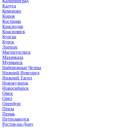
Калининград
Калуга
Кемерово
Киров
Кострома
Краснодар
Красноярск
Курган
Курск
Липецк
Магнитогорск
Махачкала
Мурманск
Набережные Челны
Нижний Новгород
Нижний Тагил
Новокузнецк
Новосибирск
Омск
Орёл
Оренбург
Пенза
Пермь
Петрозаводск
Ростов-на-Дону