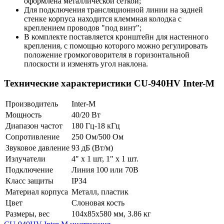
оформлена металлической сеткой;
Для подключения трансляционной линии на задней
стенке корпуса находится клеммная колодка с
креплением проводов "под винт";
В комплекте поставляется кронштейн для настенного
крепления, с помощью которого можно регулировать
положение громкоговорителя в горизонтальной
плоскости и изменять угол наклона.
Технические характеристики CU-940HV Inter-M
Производитель
Inter-M
Мощность
40/20 Вт
Диапазон частот
180 Гц-18 кГц
Сопротивление
250 Ом/500 Ом
Звуковое давление
93 дБ (Вт/м)
Излучатели
4" х 1 шт, 1" х 1 шт.
Подключение
Линия 100 или 70В
Класс защиты
IP34
Материал корпуса
Металл, пластик
Цвет
Слоновая кость
Размеры, вес
104х85х580 мм, 3.86 кг