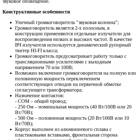
звуковое оповещение.
Конструктивные особенности
Уличный громкоговоритель "звуковая колонна";
Громкоговоритель является 2-х полосным, в
конструкции применяются отдельные излучатели для
воспроизведения низких и высоких частот. В качестве
ВЧ излучателя используется динамический рупорный
твитер HI-FI класса;
Громкоговоритель предусматривает работу только с
трансляционными усилителями с выходным
напряжением 70 или 100В;
Возможно включение громкоговорителя на полную или
половинную мощность переключением
соответствующих отводов на первичной обмотке
согласующего трансформатора;
Назначение контактов:
- COM – общий провод;
- 250 Ом – номинальная мощность (40 Вт/100В или 20
Вт/70В);
- 500 Ом – половинная мощность (20 Вт/100В или 10
Вт/70В);
Корпус выполнен из алюминиевого сплава с
пластиковыми вставками, фронтальная сторона