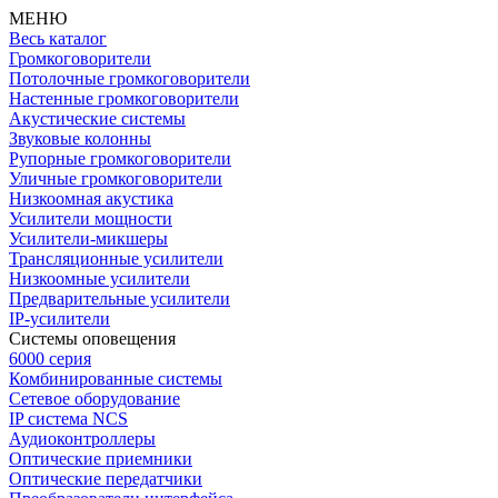
МЕНЮ
Весь каталог
Громкоговорители
Потолочные громкоговорители
Настенные громкоговорители
Акустические системы
Звуковые колонны
Рупорные громкоговорители
Уличные громкоговорители
Низкоомная акустика
Усилители мощности
Усилители-микшеры
Трансляционные усилители
Низкоомные усилители
Предварительные усилители
IP-усилители
Системы оповещения
6000 серия
Комбинированные системы
Сетевое оборудование
IP система NCS
Аудиоконтроллеры
Оптические приемники
Оптические передатчики