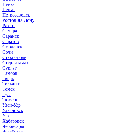
Пенза
Пермь
Петрозаводск
Ростов-на-Дону
Рязань
Самара
Саранск
Саратов
Смоленск
Сочи
Ставрополь
Стерлитамак
Сургут
Тамбов
Тверь
Тольятти
Томск
Тула
Тюмень
Улан-Удэ
Ульяновск
Уфа
Хабаровск
Чебоксары
Челябинск