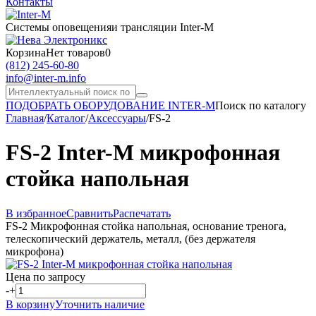
Контакты
Системы оповещения
и трансляции Inter-M
Корзина
Нет товаров
0
(812) 245-60-80
info@inter-m.info
ПОДОБРАТЬ ОБОРУДОВАНИЕ INTER-M
Поиск по каталогу
Главная
/
Каталог
/
Аксессуары
/
FS-2
FS-2 Inter-M микрофонная
стойка напольная
В избранное
Сравнить
Распечатать
FS-2 Микрофонная стойка напольная, основание тренога,
телескопический держатель, металл, (без держателя
микрофона)
Цена по запросу
-
+
В корзину
Уточнить наличие