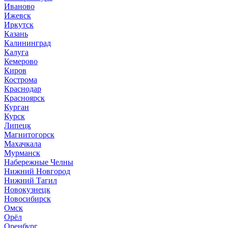
Иваново
Ижевск
Иркутск
Казань
Калининград
Калуга
Кемерово
Киров
Кострома
Краснодар
Красноярск
Курган
Курск
Липецк
Магнитогорск
Махачкала
Мурманск
Набережные Челны
Нижний Новгород
Нижний Тагил
Новокузнецк
Новосибирск
Омск
Орёл
Оренбург