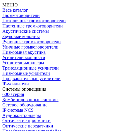
МЕНЮ
Весь каталог
Громкоговорители
Потолочные громкоговорители
Настенные громкоговорители
Акустические системы
Звуковые колонны
Рупорные громкоговорители
Уличные громкоговорители
Низкоомная акустика
Усилители мощности
Усилители-микшеры
Трансляционные усилители
Низкоомные усилители
Предварительные усилители
IP-усилители
Системы оповещения
6000 серия
Комбинированные системы
Сетевое оборудование
IP система NCS
Аудиоконтроллеры
Оптические приемники
Оптические передатчики